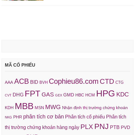
MÃ CỔ PHIẾU
ACB
Cophieu86.com
CTD
BID
AAA
BVH
CTG
HPG
FPT
KDC
GAS
DHG
GMD
HBC
HCM
CVT
GEX
MBB
MWG
KDH
MSN
Nhận định thị trường chứng khoán
phân tích cơ bản
Phân tích cổ phiếu
Phân tích
PHR
NKG
PNJ
PLX
thị trường chứng khoán hàng ngày
PTB
PVD