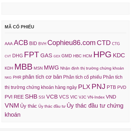
MÃ CỔ PHIẾU
ACB
Cophieu86.com
CTD
BID
AAA
BVH
CTG
HPG
FPT
KDC
GAS
DHG
GMD
HBC
HCM
CVT
GEX
MBB
MWG
KDH
MSN
Nhận định thị trường chứng khoán
phân tích cơ bản
Phân tích cổ phiếu
Phân tích
PHR
NKG
PNJ
PLX
thị trường chứng khoán hàng ngày
PTB
PVD
SHB
VCB
REE
VND
PVI
VCS
VIC
VJC
VN-Index
SSI
VNM
Ủy thác đầu tư chứng
Ủy thác
Ủy thác đầu tư
khoán