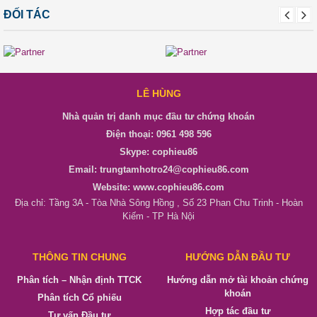
ĐỐI TÁC
LÊ HÙNG
Nhà quản trị danh mục đầu tư chứng khoán
Điện thoại: 0961 498 596
Skype: cophieu86
Email: trungtamhotro24@cophieu86.com
Website: www.cophieu86.com
Địa chỉ: Tầng 3A - Tòa Nhà Sông Hồng , Số 23 Phan Chu Trinh - Hoàn
Kiếm - TP Hà Nội
THÔNG TIN CHUNG
HƯỚNG DẪN ĐẦU TƯ
Phân tích – Nhận định TTCK
Hướng dẫn mở tài khoản chứng
khoán
Phân tích Cổ phiếu
Hợp tác đầu tư
Tư vấn Đầu tư