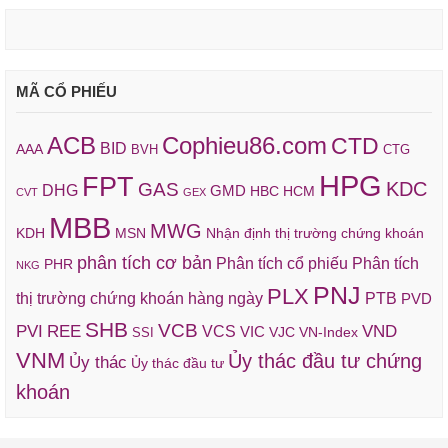
MÃ CỔ PHIẾU
ACB
Cophieu86.com
CTD
BID
AAA
BVH
CTG
HPG
FPT
KDC
GAS
DHG
GMD
HBC
HCM
CVT
GEX
MBB
MWG
KDH
MSN
Nhận định thị trường chứng khoán
phân tích cơ bản
Phân tích cổ phiếu
Phân tích
PHR
NKG
PNJ
PLX
thị trường chứng khoán hàng ngày
PTB
PVD
SHB
VCB
REE
VND
PVI
VCS
VIC
VJC
VN-Index
SSI
VNM
Ủy thác đầu tư chứng
Ủy thác
Ủy thác đầu tư
khoán