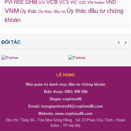
SHB
VCB
REE
VND
PVI
VCS
VIC
VJC
VN-Index
SSI
VNM
Ủy thác đầu tư chứng
Ủy thác
Ủy thác đầu tư
khoán
ĐỐI TÁC
LÊ HÙNG
Nhà quản trị danh mục đầu tư chứng khoán
Điện thoại: 0961 498 596
Skype: cophieu86
Email: trungtamhotro24@cophieu86.com
Website: www.cophieu86.com
Địa chỉ: Tầng 3A - Tòa Nhà Sông Hồng , Số 23 Phan Chu Trinh - Hoàn
Kiếm - TP Hà Nội