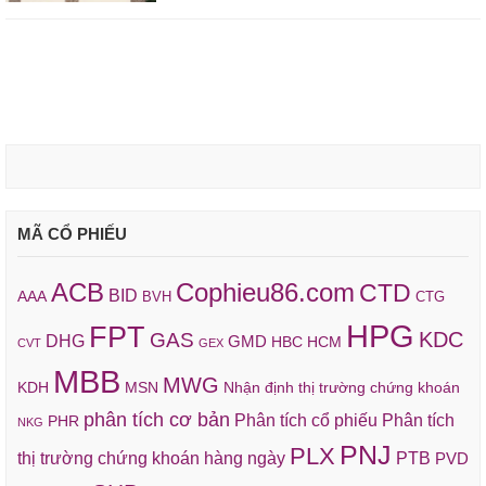
MÃ CỔ PHIẾU
ACB
Cophieu86.com
CTD
BID
AAA
BVH
CTG
HPG
FPT
KDC
GAS
DHG
GMD
HBC
HCM
CVT
GEX
MBB
MWG
KDH
MSN
Nhận định thị trường chứng khoán
phân tích cơ bản
Phân tích cổ phiếu
Phân tích
PHR
NKG
PNJ
PLX
thị trường chứng khoán hàng ngày
PTB
PVD