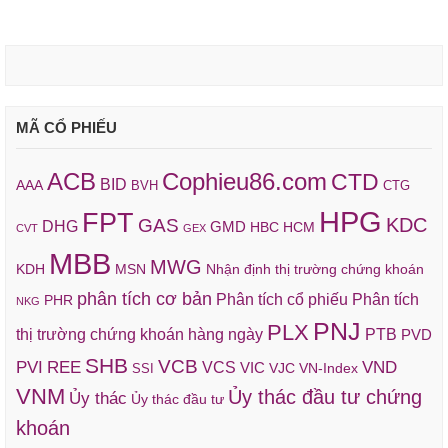
MÃ CỔ PHIẾU
ACB
Cophieu86.com
CTD
BID
AAA
BVH
CTG
HPG
FPT
KDC
GAS
DHG
GMD
HBC
HCM
CVT
GEX
MBB
MWG
KDH
MSN
Nhận định thị trường chứng khoán
phân tích cơ bản
Phân tích cổ phiếu
Phân tích
PHR
NKG
PNJ
PLX
thị trường chứng khoán hàng ngày
PTB
PVD
SHB
VCB
REE
VND
PVI
VCS
VIC
VJC
VN-Index
SSI
VNM
Ủy thác đầu tư chứng
Ủy thác
Ủy thác đầu tư
khoán