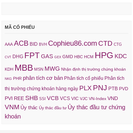
MÃ CỔ PHIẾU
ACB
Cophieu86.com
CTD
BID
AAA
BVH
CTG
HPG
FPT
KDC
GAS
DHG
GMD
HBC
HCM
CVT
GEX
MBB
MWG
KDH
MSN
Nhận định thị trường chứng khoán
phân tích cơ bản
Phân tích cổ phiếu
Phân tích
PHR
NKG
PNJ
PLX
thị trường chứng khoán hàng ngày
PTB
PVD
SHB
VCB
REE
VND
PVI
VCS
VIC
VJC
VN-Index
SSI
VNM
Ủy thác đầu tư chứng
Ủy thác
Ủy thác đầu tư
khoán