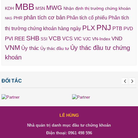
MBB
MWG
KDH
MSN
Nhận định thị trường chứng khoán
phân tích cơ bản
Phân tích cổ phiếu
Phân tích
PHR
NKG
PNJ
PLX
thị trường chứng khoán hàng ngày
PTB
PVD
SHB
VCB
REE
VND
PVI
VCS
VIC
VJC
VN-Index
SSI
VNM
Ủy thác đầu tư chứng
Ủy thác
Ủy thác đầu tư
khoán
ĐỐI TÁC
LÊ HÙNG
Nhà quản trị danh mục đầu tư chứng khoán
Điện thoại: 0961 498 596