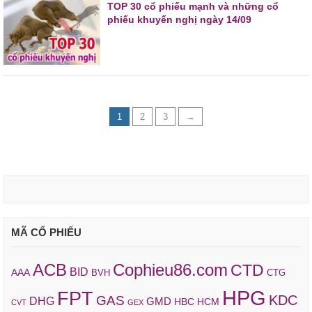
TOP 30 cổ phiếu mạnh và những cổ
phiếu khuyến nghị ngày 14/09
1
2
3
→
MÃ CỔ PHIẾU
ACB
Cophieu86.com
CTD
BID
AAA
BVH
CTG
HPG
FPT
KDC
GAS
DHG
GMD
HBC
HCM
CVT
GEX