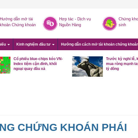
Hướng dẫn mở tài
Hợp tác - Dịch vụ
Chứng kho
khoản Chứng khoán
Nguồn Hàng
sinh
hiếu
Kinh nghiệm đầu tư
Hướng dẫn cách mở tài khoản chứng khoá
Cổ phiếu blue-chips kéo VN-
Trước kỳ nghỉ lễ, 
Index tiệm cận đỉnh, khối
mua ròng mạnh ta
ngoại quay đầu xả
tỷ đồng
ỜNG CHỨNG KHOÁN PHÁI