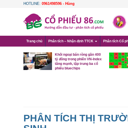
HOTLINE:
0961498596 - Hùng
Trang chủ
Phân tích – Nhận định TTCK
Phân tích Cổ p
oại bất ngờ
Khối ngoại bán ròng gần 400
gần 900 tỷ
tỷ đồng trong phiên VN-Index
trường, tập
tăng mạnh, tập trung ba cổ
phiếu bluechips
PHÂN TÍCH THỊ TRƯ