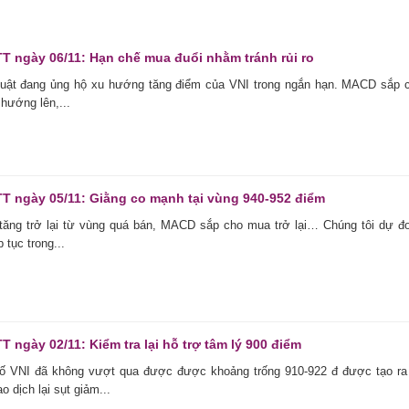
TT ngày 06/11: Hạn chế mua đuổi nhằm tránh rủi ro
thuật đang ủng hộ xu hướng tăng điểm của VNI trong ngắn hạn. MACD sắp 
hướng lên,...
TT ngày 05/11: Giằng co mạnh tại vùng 940-952 điểm
tăng trở lại từ vùng quá bán, MACD sắp cho mua trở lại… Chúng tôi dự đ
 tục trong...
T ngày 02/11: Kiểm tra lại hỗ trợ tâm lý 900 điểm
số VNI đã không vượt qua được được khoảng trống 910-922 đ được tạo ra
o dịch lại sụt giảm...