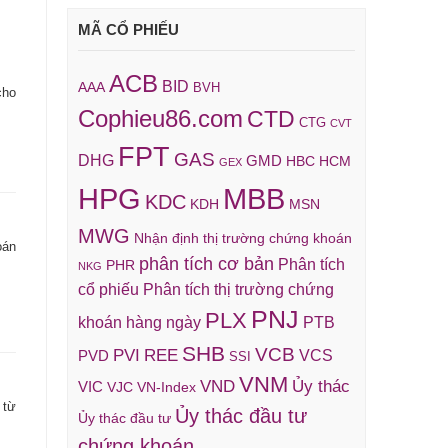
MÃ CỔ PHIẾU
ACB
BID
AAA
BVH
cho
Cophieu86.com
CTD
CTG
CVT
FPT
GAS
DHG
GMD
HBC
HCM
GEX
HPG
MBB
KDC
KDH
MSN
MWG
Nhận định thị trường chứng khoán
oán
phân tích cơ bản
Phân tích
PHR
NKG
cổ phiếu
Phân tích thị trường chứng
PNJ
PLX
khoán hàng ngày
PTB
SHB
VCB
REE
PVI
VCS
PVD
SSI
VNM
VND
Ủy thác
VIC
VJC
VN-Index
 từ
Ủy thác đầu tư
Ủy thác đầu tư
chứng khoán