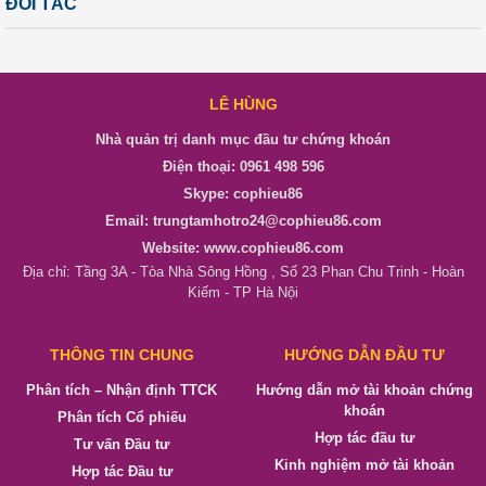
ĐỐI TÁC
LÊ HÙNG
Nhà quản trị danh mục đầu tư chứng khoán
Điện thoại: 0961 498 596
Skype: cophieu86
Email: trungtamhotro24@cophieu86.com
Website: www.cophieu86.com
Địa chỉ: Tầng 3A - Tòa Nhà Sông Hồng , Số 23 Phan Chu Trinh - Hoàn
Kiếm - TP Hà Nội
THÔNG TIN CHUNG
HƯỚNG DẪN ĐẦU TƯ
Phân tích – Nhận định TTCK
Hướng dẫn mở tài khoản chứng
khoán
Phân tích Cổ phiếu
Hợp tác đầu tư
Tư vấn Đầu tư
Kinh nghiệm mở tài khoản
Hợp tác Đầu tư