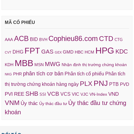
MÃ CỔ PHIẾU
ACB
Cophieu86.com
CTD
BID
AAA
BVH
CTG
HPG
FPT
KDC
GAS
DHG
GMD
HBC
HCM
CVT
GEX
MBB
MWG
KDH
MSN
Nhận định thị trường chứng khoán
phân tích cơ bản
Phân tích cổ phiếu
Phân tích
PHR
NKG
PNJ
PLX
thị trường chứng khoán hàng ngày
PTB
PVD
SHB
VCB
REE
VND
PVI
VCS
VIC
VJC
VN-Index
SSI
VNM
Ủy thác đầu tư chứng
Ủy thác
Ủy thác đầu tư
khoán