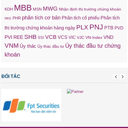
MBB
MWG
KDH
MSN
Nhận định thị trường chứng khoán
phân tích cơ bản
Phân tích cổ phiếu
Phân tích
PHR
NKG
PNJ
PLX
thị trường chứng khoán hàng ngày
PTB
PVD
SHB
VCB
REE
VND
PVI
VCS
VIC
VJC
VN-Index
SSI
VNM
Ủy thác đầu tư chứng
Ủy thác
Ủy thác đầu tư
khoán
ĐỐI TÁC