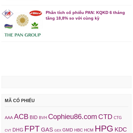
Phân tích cổ phiếu PAN: KQKD 6 tháng
tăng 18,8% so với cùng kỳ
MÃ CỔ PHIẾU
ACB
Cophieu86.com
CTD
BID
AAA
BVH
CTG
HPG
FPT
KDC
GAS
DHG
GMD
HBC
HCM
CVT
GEX