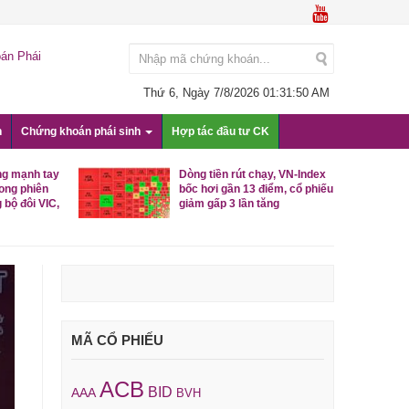
án Phái
Thứ 6, Ngày 7/8/2026
01:31:51 AM
n
Chứng khoán phái sinh
Hợp tác đầu tư CK
ng mạnh tay
Dòng tiền rút chạy, VN-Index
rong phiên
bốc hơi gần 13 điểm, cổ phiếu
 bộ đôi VIC,
giảm gấp 3 lần tăng
MÃ CỔ PHIẾU
ACB
BID
AAA
BVH