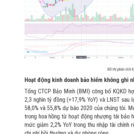
Đồ thị phân tích 
Hoạt động kinh doanh bảo hiểm không ghi nhâ
Tổng CTCP Bảo Minh (BMI) công bố KQKD hợp n
2,3 nghìn tỷ đồng (+17,9% YoY) và LNST sau lợi
58,0% và 55,8% dự báo 2020 của chúng tôi. Mứ
trong hoa hồng từ hoạt động nhượng tái bảo hi
mức giảm 2,2% YoY trong thu nhập tài chính 
chi phí bồi thường và dự phòng ròng.