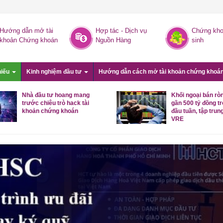
Hướng dẫn mở tài
Hợp tác - Dịch vụ
Chứng kho
khoản Chứng khoán
Nguồn Hàng
sinh
hiếu
Kinh nghiệm đầu tư
Hướng dẫn cách mở tài khoản chứng khoá
Nhà đầu tư hoang mang
Khối ngoại bán rò
trước chiêu trò hack tài
gần 500 tỷ đồng t
khoản chứng khoán
đầu tuần, tập trung
VRE