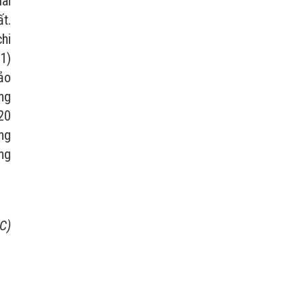
lãi
ất.
chi
(1)
ảo
ăng
020
̀ng
ồng
C)