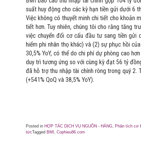
BMI báo cáo thu nhập tài chính gộp 104 tỷ đồn
suất huy động cho các kỳ hạn tiền gửi dưới 6 t
Việc không có thuyết minh chi tiết cho khoản m
tiết hơn. Tuy nhiên, chúng tôi cho rằng tăng trư
việc chuyển đổi cơ cấu đầu tư sang tiền gửi
hiểm phi nhân thọ khác) và (2) sự phục hồi của
30,5% YoY, có thể do chi phí dự phòng cao hơn
duy trì tương ứng so với cùng kỳ đạt 56 tỷ đồng;
đã hỗ trợ thu nhập tài chính ròng trong quý 2.
(+541% QoQ và 38,5% YoY).
Posted in
HỢP TÁC DỊCH VỤ NGUỒN - HÀNG
,
Phân tích cơ 
tức
Tagged
BMI
,
Cophieu86.com