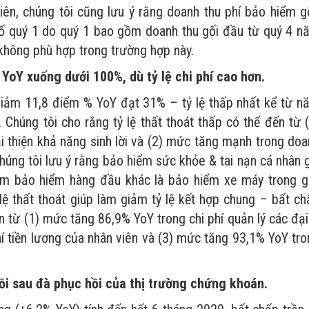
n, chúng tôi cũng lưu ý rằng doanh thu phí bảo hiểm g
ố quý 1 do quý 1 bao gồm doanh thu gối đầu từ quý 4 n
 không phù hợp trong trường hợp này.
 YoY xuống dưới 100%, dù tỷ lệ chi phí cao hơn.
giảm 11,8 điểm % YoY đạt 31% – tỷ lệ thấp nhất kể từ n
 Chúng tôi cho rằng tỷ lệ thất thoát thấp có thể đến từ 
ải thiện khả năng sinh lời và (2) mức tăng mạnh trong do
húng tôi lưu ý rằng bảo hiểm sức khỏe & tai nạn cá nhân 
ẩm bảo hiểm hàng đầu khác là bảo hiểm xe máy trong gi
ệ thất thoát giúp làm giảm tỷ lệ kết hợp chung – bất ch
n từ (1) mức tăng 86,9% YoY trong chi phí quản lý các đại
í tiền lương của nhân viên và (3) mức tăng 93,1% YoY tr
hồi sau đà phục hồi của thị trường chứng khoán
.