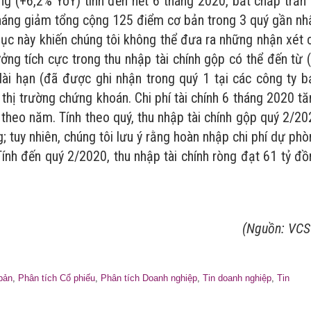
g (+6,2% YoY) tính đến hết 6 tháng 2020, bất chấp trần 
háng giảm tổng cộng 125 điểm cơ bản trong 3 quý gần nh
ục này khiến chúng tôi không thể đưa ra những nhận xét 
ởng tích cực trong thu nhập tài chính gộp có thể đến từ 
 dài hạn (đã được ghi nhận trong quý 1 tại các công ty b
 thị trường chứng khoán. Chi phí tài chính 6 tháng 2020 t
 theo năm. Tính theo quý, thu nhập tài chính gộp quý 2/2
 tuy nhiên, chúng tôi lưu ý rằng hoàn nhập chi phí dự pho
 Tính đến quý 2/2020, thu nhập tài chính ròng đạt 61 tỷ đ
(Nguồn: VCS
bản
,
Phân tích Cổ phiếu
,
Phân tích Doanh nghiệp
,
Tin doanh nghiệp
,
Tin