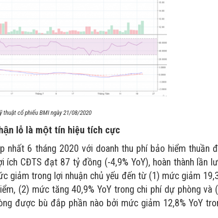
kỹ thuật cổ phiếu BMI ngày 21/08/2020
̣n lỗ là một tín hiệu tích cực
hất 6 tháng 2020 với doanh thu phí bảo hiểm thuần đ
 ích CĐTS đạt 87 tỷ đồng (-4,9% YoY), hoàn thành lần l
c giảm trong lợi nhuận chủ yếu đến từ (1) mức giảm 19,
ểm, (2) mức tăng 40,9% YoY trong chi phí dự phòng và 
ròng được bù đắp phần nào bởi mức giảm 12,8% YoY tro