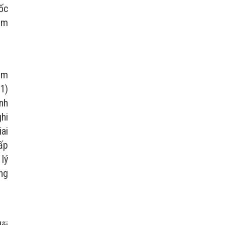
ốc
ăm
ăm
(1)
anh
ghi
ai
ấp
 lý
ong