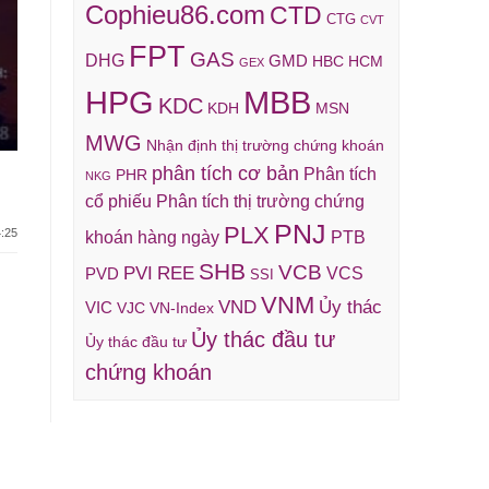
Cophieu86.com
CTD
CTG
CVT
FPT
GAS
DHG
GMD
HBC
HCM
GEX
HPG
MBB
KDC
KDH
MSN
MWG
Nhận định thị trường chứng khoán
phân tích cơ bản
Phân tích
PHR
NKG
cổ phiếu
Phân tích thị trường chứng
PNJ
PLX
:25
khoán hàng ngày
PTB
SHB
VCB
REE
PVI
VCS
PVD
SSI
VNM
VND
Ủy thác
VIC
VJC
VN-Index
Ủy thác đầu tư
Ủy thác đầu tư
chứng khoán